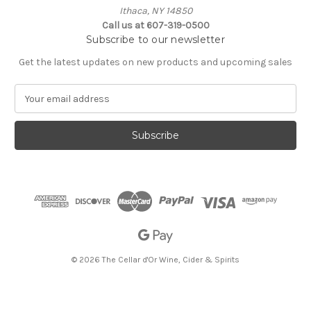
Ithaca, NY 14850
Call us at 607-319-0500
Subscribe to our newsletter
Get the latest updates on new products and upcoming sales
E
m
a
i
l
A
d
d
r
e
s
s
© 2026 The Cellar d'Or Wine, Cider & Spirits
The Cellar d'Or
Wine, Cider & Spirits